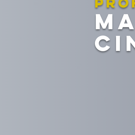
Pro
M
CI
Leia
O qu
pode
REF