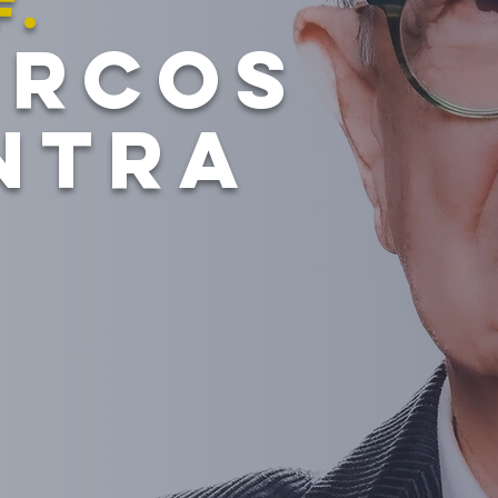
f.
ARCO
S
NTRA
 agora, o EBOOK:
e os contribuintes
m esperar da
ORMA TRIBUTÁRIA
?
Acessar
Canal no WhatsApp