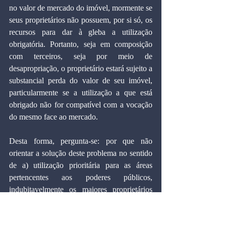
no valor de mercado do imóvel, mormente se 
seus proprietários não possuem, por si só, os 
recursos para dar à gleba a utilização 
obrigatória. Portanto, seja em composição 
com terceiros, seja por meio de 
desapropriação, o proprietário estará sujeito a 
substancial perda do valor de seu imóvel, 
particularmente se a utilização a que está 
obrigado não for compatível com a vocação 
do mesmo face ao mercado.
Desta forma, pergunta-se: por que não 
orientar a solução deste problema no sentido 
de a) utilização prioritária para as áreas 
pertencentes aos poderes públicos, 
indubitavelmente os maiores proprietários 
individuais de terras ociosas, e b) no caso de 
áreas privadas, utilização dos mecanismos de 
indução fiscal amplamente empregados em 