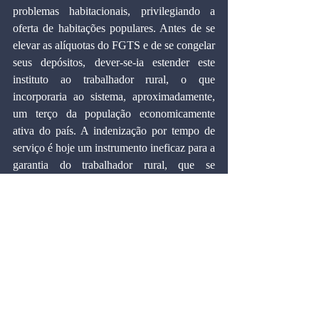
problemas habitacionais, privilegiando a 
oferta de habitações populares. Antes de se 
elevar as alíquotas do FGTS e de se congelar 
seus depósitos, dever-se-ia estender este 
instituto ao trabalhador rural, o que 
incorporaria ao sistema, aproximadamente, 
um terço da população economicamente 
ativa do país. A indenização por tempo de 
serviço é hoje um instrumento ineficaz para a 
garantia do trabalhador rural, que se 
transforma cada vez mais acentuadamente 
em trabalhador volante, sem vínculo 
empregatício. A instituição do FGTS no 
campo, além de fortalecer o SFH, poderia 
também contribuir para a reversão do êxodo 
rural, para a eliminação do bóia-fria, e para a 
fixação do trabalhador no campo, 
desinchando os centros urbanos 
congestionados. Com esta medida, se 