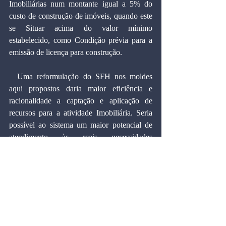
Imobiliárias num montante igual a 5% do 
custo de construção de imóveis, quando este 
se Situar acima do valor mínimo 
estabelecido, como Condição prévia para a 
emissão de licença para construção.
  Uma reformulação do SFH nos moldes 
aqui propostos daria maior eficiência e 
racionalidade a captação e aplicação de 
recursos para a atividade Imobiliária. Seria 
possível ao sistema um maior potencial de 
atendimento às reais necessidades 
habitacionais do Pafs, e conferir-lhe-ia maior 
solidez financeira sem a necessidade de 
medidas perversas como as presentemente 
contempladas para o FGTS.
Marcos Cintra Cavalcanti é professor do 