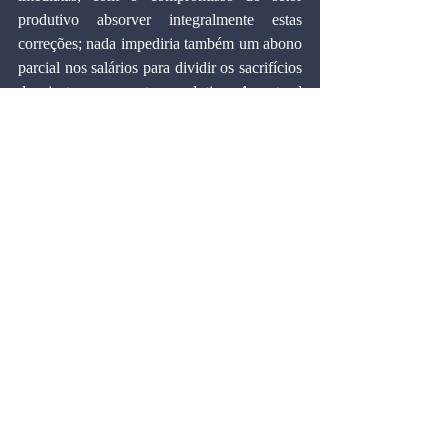
produtivo absorver integralmente estas 
correções; nada impediria também um abono 
parcial nos salários para dividir os sacrifícios 
do ajuste com o setor produtivo. A parte d 
governo seria compromisso de cortes nos 
fastos públicos e reinicio de seus 
investimentos, paralelamente à concessão de 
incentivos à retomada das inversões 
privadas. As políticas fiscal e monetária 
seriam rigorosamente monitoradas.
  Esta estratégia criaria condições para a 
preparação de um ajuste fiscal calcado numa 
ampla reforma tributária, e para o 
fortalecimento da independência das 
autoridades monetárias em relação ao 
Tesouro. Neste cenário o crescimento seria 
mantido – 4% ou 5% - e a inflação poderia 