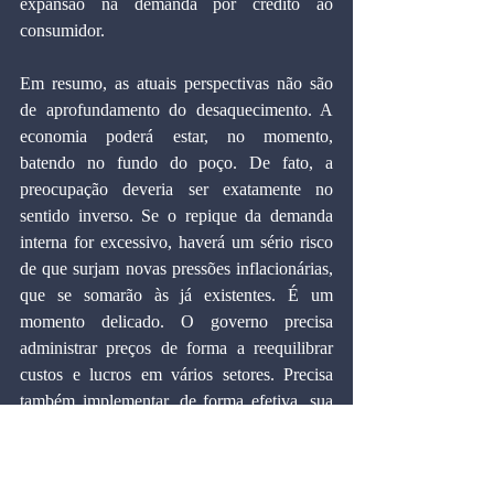
expansão na demanda por crédito ao 
consumidor.
Em resumo, as atuais perspectivas não são 
de aprofundamento do desaquecimento. A 
economia poderá estar, no momento, 
batendo no fundo do poço. De fato, a 
preocupação deveria ser exatamente no 
sentido inverso. Se o repique da demanda 
interna for excessivo, haverá um sério risco 
de que surjam novas pressões inflacionárias, 
que se somarão às já existentes. É um 
momento delicado. O governo precisa 
administrar preços de forma a reequilibrar 
custos e lucros em vários setores. Precisa 
também implementar, de forma efetiva, sua 
política fiscal, ainda em estado embrionário. 
E finalmente, necessita de diretrizes de 
política salarial para evitar que os resultados 