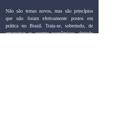
Não são temas novos, mas são princípios 
que não foram efetivamente postos em 
prática no Brasil. Trata-se, sobretudo, de 
emancipar os agentes econômicos, abrindo 
caminho para um verdadeiro liberalismo 
econômico, sob a vigilância, mas jamais sob 
a tutela, do Estado. O fulcro da atual 
problemática - o esgotamento de um modelo 
onde o intervencionismo estatal 
desempenhou, e com relativo sucesso, o 
papel de mola propulsora do 
desenvolvimento - exige uma postura 
reformista capaz de redefinir em 
profundidade a relação do governo com o 
restante do sistema econômico.