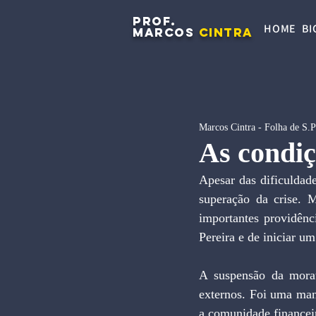
PROF.
HOME
BI
MARCOS
CINTRA
Marcos Cintra - Folha de S.
As condiç
Apesar das dificuldad
superação da crise. 
importantes providênci
Pereira e de iniciar u
A suspensão da morató
externos. Foi uma man
a comunidade financeir