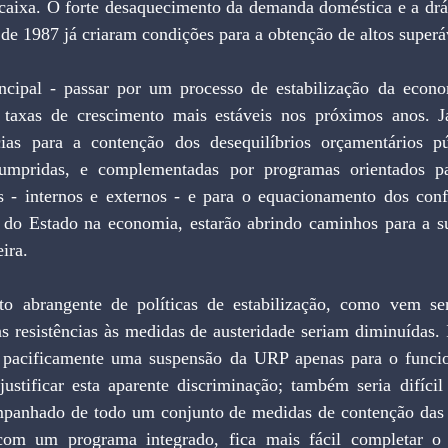
 caixa. O forte desaquecimento da demanda doméstica e a drás
o de 1987 já criaram condições para a obtenção de altos superá
ncipal - passar por um processo de estabilização da econo
o taxas de crescimento mais estáveis nos próximos anos. J
cias para a contenção dos desequilíbrios orçamentários pú
cumpridas, e complementadas por programas orientados par
s - internos e externos - e para o equacionamento dos confl
o do Estado na economia, estarão abrindo caminhos para a su
ira.
o abrangente de políticas de estabilização, como vem sen
s resistências às medidas de austeridade seriam diminuídas. 
pacificamente uma suspensão da URP apenas para o funcion
justificar esta aparente discriminação; também seria difícil
anhado de todo um conjunto de medidas de contenção das p
com um programa integrado, fica mais fácil completar o a