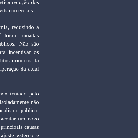
tica redução dos 
vits comerciais.
mia, reduzindo a 
á foram tomadas 
blicos. Não são 
a incentivar os 
itos oriundos da 
peração da atual 
do tentado pelo 
Isoladamente não 
alismo público, 
 aceitar um novo 
rincipais causas 
juste externo e 