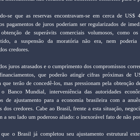
ndo-se que as reservas encontravam-se em cerca de US$ 4 
os pagamentos de juros poderiam ser regularizados de ime
 obtenção de superávits comerciais volumosos, como os
ntido, a suspensão da moratória não era, nem poderia s
dos credores.
os juros atrasados e o cumprimento dos compromissos corrente
financiamentos, que poderão atingir cifras próximas de US
 que terão de concedê-los, mas pressionam pela obtenção de 
 o Banco Mundial, interveniência das autoridades econôm
os de ajustamento para a economia brasileira com a anuê
 dos credores. Cabe ao Brasil, frente a esta situação, negoci
em a seu lado um poderoso aliado: o inexorável fato de não pos
que o Brasil já completou seu ajustamento estrutural exter