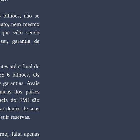
bilhões, não se 
diato, nem mesmo 
 que vêm sendo 
er, garantia de 
s até o final de 
$ 6 bilhões. Os 
garantias. Avais 
icas dos países 
ncia do FMI são 
ar dentro de suas 
suir reservas.
no; falta apenas 