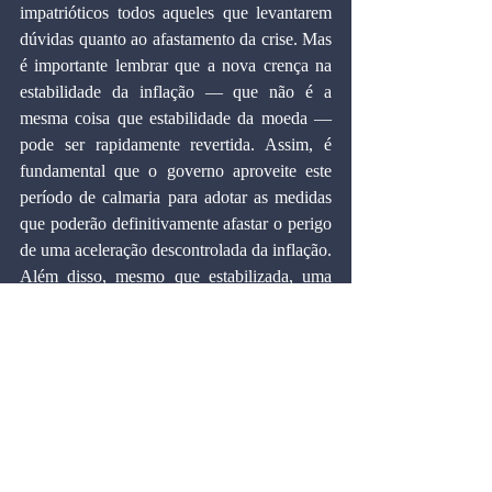
impatrióticos todos aqueles que levantarem 
dúvidas quanto ao afastamento da crise. Mas 
é importante lembrar que a nova crença na 
estabilidade da inflação — que não é a 
mesma coisa que estabilidade da moeda — 
pode ser rapidamente revertida. Assim, é 
fundamental que o governo aproveite este 
período de calmaria para adotar as medidas 
que poderão definitivamente afastar o perigo 
de uma aceleração descontrolada da inflação. 
Além disso, mesmo que estabilizada, uma 
taxa de inflação de 30% ao mês é 
absolutamente inaceitável. Mais do que 
nunca, cabe uma ação corajosa para evitar 
uma movimentação pendular nas 
expectativas, bem como para estabilizar de 
vez a moeda, e não apenas a inflação. Além 
dos temas que aqui foram tratados, caberia 
agora analisar mais detalhadamente o que há 