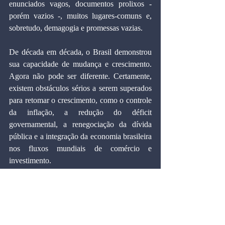
enunciados vagos, documentos prolixos - 
porém vazios -, muitos lugares-comuns e, 
sobretudo, demagogia e promessas vazias.
De década em década, o Brasil demonstrou 
sua capacidade de mudança e crescimento. 
Agora não pode ser diferente. Certamente, 
existem obstáculos sérios a serem superados 
para retomar o crescimento, como o controle 
da inflação, a redução do déficit 
governamental, a renegociação da dívida 
pública e a integração da economia brasileira 
nos fluxos mundiais de comércio e 
investimento.
Todos esses temas são cruciais. No entanto, 
eles estão intrinsecamente ligados às duas 
principais vertentes da reforma do modelo de 
crescimento brasileiro: a preferência pelo 