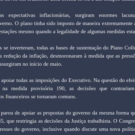
expectativas inflacionárias, surgiram enormes lacunas
overno. O plano tinha sido imposto de maneira extremamente a
estações mesmo quando a legalidade de algumas medidas est
 se inverteram, todas as bases de sustentação do Plano Collo
a redução da inflação, desmoronaram à medida que as pressões
essurgiram no início de maio.
 apoiar todas as imposições do Executivo. Na questão do efei
as, na medida provisória 190, as decisões que contrariam
os financeiros se tornaram comuns.
parou de apoiar as propostas do governo da mesma forma que
5, que restringia as decisões da Justiça trabalhista. O Congr
esses do governo, inclusive quando discute uma nova política