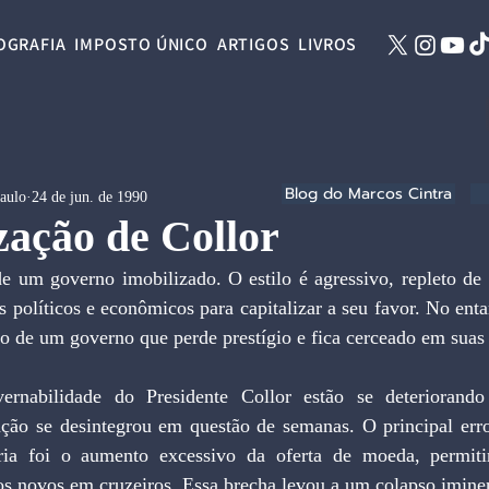
OGRAFIA
IMPOSTO ÚNICO
ARTIGOS
LIVROS
Blog do Marcos Cintra
Paulo
24 de jun. de 1990
ação de Collor
de um governo imobilizado. O estilo é agressivo, repleto de 
 políticos e econômicos para capitalizar a seu favor. No entan
to de um governo que perde prestígio e fica cerceado em suas
rnabilidade do Presidente Collor estão se deteriorando
ação se desintegrou em questão de semanas. O principal err
nária foi o aumento excessivo da oferta de moeda, permit
os novos em cruzeiros. Essa brecha levou a um colapso imine