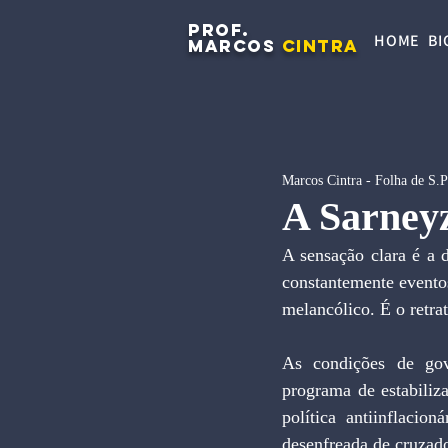
PROF.
HOME
BI
MARCOS
CINTRA
Marcos Cintra - Folha de S.
A Sarneyz
A sensação clara é a 
constantemente eventos
melancólico. É o retra
As condições de gove
programa de estabiliz
política antiinflacio
desenfreada de cruzad