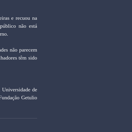
iras e recuou na 
público não está 
rno.
ades não parecem 
hadores têm sido 
iversidade de 
Fundação Getulio 