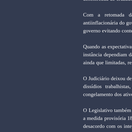
Com a retomada das 
antiinflacionária do g
governo evitando cont
Quando as expectativas
instância dependiam d
ainda que limitadas, r
O Judiciário deixou de
dissídios trabalhist
congelamento dos ativ
O Legislativo também 
a medida provisória 18
desacordo com os inter