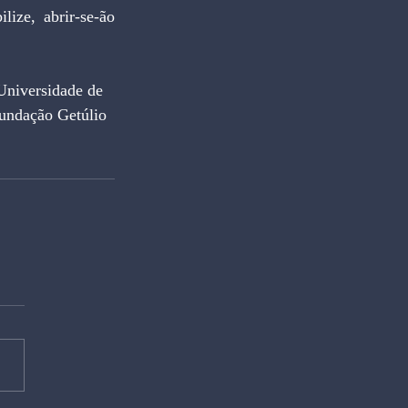
ize, abrir-se-ão 
versidade de 
undação Getúlio 