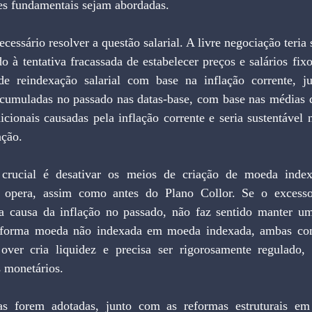
es fundamentais sejam abordadas.
cessário resolver a questão salarial. A livre negociação teria s
 à tentativa fracassada de estabelecer preços e salários fixos
 de reindexação salarial com base na inflação corrente, j
cumuladas no passado nas datas-base, com base nas médias dos
dicionais causadas pela inflação corrente e seria sustentável 
ação.
crucial é desativar os meios de criação de moeda index
a opera, assim como antes do Plano Collor. Se o excesso 
a causa da inflação no passado, não faz sentido manter u
sforma moeda não indexada em moeda indexada, ambas com 
over cria liquidez e precisa ser rigorosamente regulado, 
s monetários.
s forem adotadas, junto com as reformas estruturais em