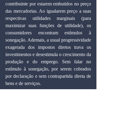
contribuinte por estarem embutidos no preço 
das mercadorias. Ao igualarem preço a suas 
respectivas utilidades marginais (para 
maximizar suas funções de utilidade), os 
consumidores encontram estímulos à 
sonegação. Ademais, a usual progressividade 
exagerada dos impostos diretos trava os 
investimentos e desestimula o crescimento da 
produção e do emprego. Sem falar no 
estímulo à sonegação, por serem cobrados 
por declaração e sem contrapartida direta de 
bens e de serviços.
Diz Mailson da Nóbrega que o IUT é 
inflacionário. Mas cabe aqui indagar seu 
padrão de comparação. Será relativamente 
ao atual sistema tributário? É néscia a 
afirmação, já que o IUT substituirá os 
demais tributos existentes no país. Ademais, 