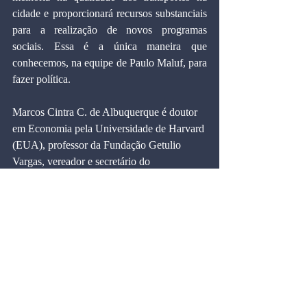
cidade e proporcionará recursos substanciais 
para a realização de novos programas 
sociais. Essa é a única maneira que 
conhecemos, na equipe de Paulo Maluf, para 
fazer política.
Marcos Cintra C. de Albuquerque é doutor 
em Economia pela Universidade de Harvard 
(EUA), professor da Fundação Getulio 
Vargas, vereador e secretário do 
Planejamento e da Privatização de São 
Paulo.
 Publicado no Jornal Folha da Tarde no dia 
16 de agosto de 1993 e no Jornal Gazeta de 
Moema no dia 4 de setembro de 1993.