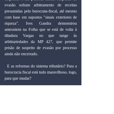
evasão sofram arbitramento de receitas 
presumidas pelo burocrata-fiscal, até mesmo 
com base em supostos "sinais exteriores de 
riqueza". Ives Gandra demonstrou 
anteontem na Folha que se está de volta à 
ditadura Vargas no que tange às 
arbitrariedades da MP 427, que permite 
prisão de suspeito de evasão por processo 
ainda não encerrado.
  E as reformas do sistema tributário? Para a 
burocracia fiscal está tudo maravilhoso, logo, 
para que mudar?
MARCOS CINTRA, doutor em economia 
pela Universidade Harvard (EUA), 
professor titular e vice-presidente da 