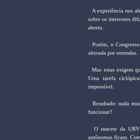
  A experiência nos alerta sobre a perigosa precedência da demagogia e dos compromissos eleitorais 
sobre os interesses di
aberta.
  Porém, o Congresso não abriu caminhos para outra revisão em 1995. A Constituição só pode ser 
alterada por emendas.
  Mas estas exigem quatro turnos de votação e aprovação, em cada um, de 60% dos parlamentares. 
Uma tarefa ciclópic
impossível.
  Resultado: nada mudou no quadro institucional brasileiro. E surge a indagação: o Plano Real vai 
funcionar?
  O macete da URV extirpa o componente inercial da inflação. Mas as pressões estruturais e 
autônomas ficam. Como