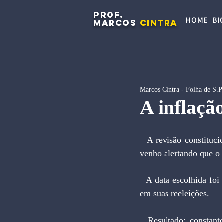
PROF.
HOME
BI
MARCOS
CINTRA
Marcos Cintra - Folha de S.
A inflaçã
  A revisão constitucional fracassou. Era previsível que isto viesse a ocorrer. Desde o ano passado 
venho alertando que o 
  A data escolhida foi infeliz. Em ano eleitoral, era óbvio que a classe política concentraria esforços 
em suas reeleições.
  Resultado: constante falta de quorum e aprovação de só seis alterações constitucionais em oito 