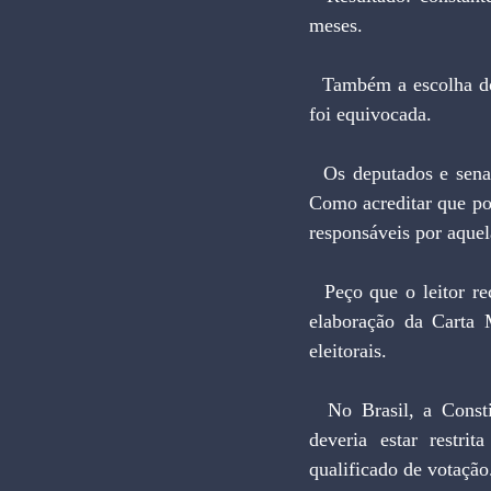
meses.
  Também a escolha do Congresso para acumular funções de legislação ordinária e revisão da Carta 
foi equivocada.
  Os deputados e senadores são responsáveis pela atual Constituição, inconsistente, preconceituosa. 
Como acreditar que pod
responsáveis por aquel
  Peço que o leitor recorra à sua memória para identificar as figuras que em 1988 pontificaram na 
elaboração da Carta 
eleitorais.
  No Brasil, a Constituição não pode ser obra de legisladores ordinários. Sua função revisional 
deveria estar restri
qualificado de votação