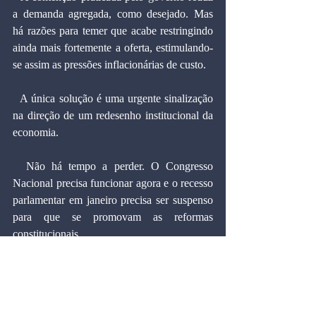
a demanda agregada, como desejado. Mas 
há razões para temer que acabe restringindo 
ainda mais fortemente a oferta, estimulando-
se assim as pressões inflacionárias de custo.
  A única solução é uma urgente sinalização 
na direção de um redesenho institucional da 
economia.
  Não há tempo a perder. O Congresso 
Nacional precisa funcionar agora e o recesso 
parlamentar em janeiro precisa ser suspenso 
para que se promovam as reformas 
constitucionais.
MARCOS CINTRA, doutor em economia 
pela Universidade Harvard (EUA), e 
professor titular da Fundação Getulio 