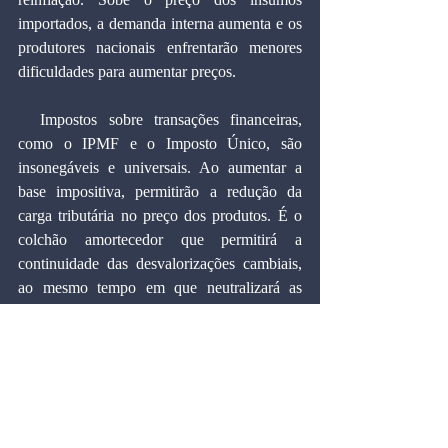
importados, a demanda interna aumenta e os 
produtores nacionais enfrentarão menores 
dificuldades para aumentar preços.
  Impostos sobre transações financeiras, 
como o IPMF e o Imposto Único, são 
insonegáveis e universais. Ao aumentar a 
base impositiva, permitirão a redução da 
carga tributária no preço dos produtos. É o 
colchão amortecedor que permitirá a 
continuidade das desvalorizações cambiais, 
ao mesmo tempo em que neutralizará as 
pressões inflacionárias de custos.
Marcos Cintra Cavalcanti de Albuquerque, 
doutor em Economia pela Universidade de 
Harvard (EUA).