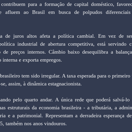
 contribuem para a formação de capital doméstico, favorec
ue afluem ao Brasil em busca de polpudos diferenciais 
ca de juros altos afeta a política cambial. Em vez de ser
lítica industrial de abertura competitiva, está servindo 
o de preços internos. Câmbio baixo desequilibra a balança
 interna e exporta empregos.
rasileiro tem sido irregular. A taxa esperada para o primeiro 
se, assim, à dinâmica estagnacionista.
sando pelo quarto andar. A única rede que poderá salvá-lo é 
s estruturais da economia brasileira - a tributária, a admini
ária e a patrimonial. Representam a derradeira esperança d
95, também nos anos vindouros.