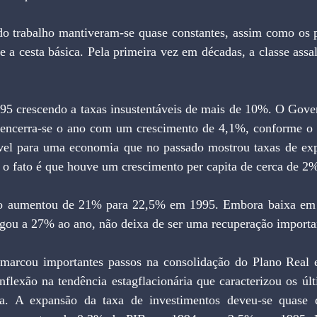
do trabalho mantiveram-se quase constantes, assim como os p
te a cesta básica. Pela primeira vez em décadas, a classe assa
95 crescendo a taxas insustentáveis de mais de 10%. O Gover
 encerra-se o ano com um crescimento de 4,1%, conforme o 
ível para uma economia que no passado mostrou taxas de exp
 o fato é que houve um crescimento per capita de cerca de 2
to aumentou de 21% para 22,5% em 1995. Embora baixa em r
egou a 27% ao ano, não deixa de ser uma recuperação importa
 marcou importantes passos na consolidação do Plano Real e
flexão na tendência estagflacionária que caracterizou os últ
ra. A expansão da taxa de investimentos deveu-se quase q