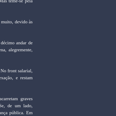
as teme-se pela 
muito, devido às 
 décimo andar de 
na, alegremente, 
o front salarial, 
exação, e restam 
carretam graves 
Se, de um lado, 
ança pública. Em 