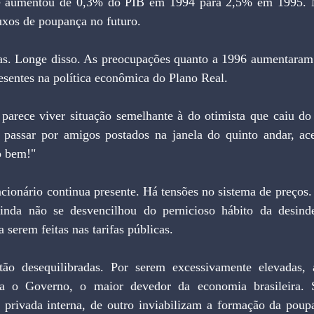
e aumentou de 0,3% do PIB em 1994 para 2,5% em 1995. M
uxos de poupança no futuro.
s. Longe disso. As preocupações quanto a 1996 aumentaram 
esentes na política econômica do Plano Real.
 parece viver situação semelhante à do otimista que caiu do
 passar por amigos postados na janela do quinto andar, ace
o bem!"
acionário continua presente. Há tensões no sistema de preços. N
 ainda não se desvencilhou do pernicioso hábito da desind
 serem feitas nas tarifas públicas.
tão desequilibradas. Por serem excessivamente elevadas, a
ra o Governo, o maior devedor da economia brasileira. 
rivada interna, de outro inviabilizam a formação da poup