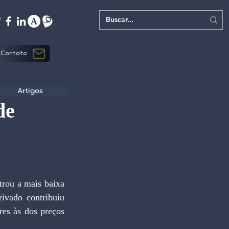
Contato
Artigos
de
rou a mais baixa 
ivado contribuiu 
res às dos preços 