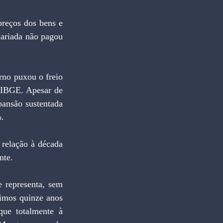
reços dos bens e 
lariada não pagou 
no puxou o freio 
IBGE. Apesar de 
ansão sustentada 
%.
elação à década 
nte.
 representa, sem 
imos quinze anos 
ue totalmente à 