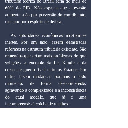
tributária teórica no Brasil seria de mais de 
60% do PIB. Não espanta que a evasão 
aumente -não por perversão do contribuinte, 
mas por puro espírito de defesa.
  As autoridades econômicas mostram-se 
inertes. Por um lado, fazem desastradas 
reformas na estrutura tributária existente. São 
remendos que criam mais problemas do que 
soluções, a exemplo da Lei Kandir e da 
crescente guerra fiscal entre os Estados. Por 
outro, fazem mudanças pontuais a todo 
momento, de forma descoordenada, 
agravando a complexidade e a inconsistência 
do atual modelo, que já é uma 
incompreensível colcha de retalhos.
  Continuar por esse caminho resultará em 
dois fatos indesejáveis: ditadura e opressão 