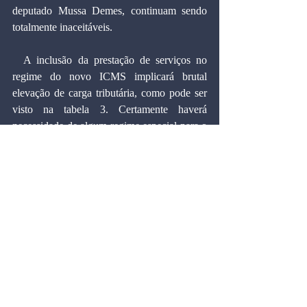
deputado Mussa Demes, continuam sendo 
totalmente inaceitáveis.
  A inclusão da prestação de serviços no 
regime do novo ICMS implicará brutal 
elevação de carga tributária, como pode ser 
visto na tabela 3. Certamente haverá 
necessidade de algum regime especial para o 
setor, o que, por um lado, aliviaria o confisco 
tributário, mas, por outro, poderia exigir, 
para compensar a perda de arrecadação, uma 
alíquota modal do ICMS ainda mais elevada 
do que as estimadas acima.
  Finalmente, as estimativas para o setor 
industrial mostram um quadro diferente. 
Como seria esperado, a eliminação da 
cobrança do IPI poderá implicar ganhos para 
os setores tributados mais pesadamente. 