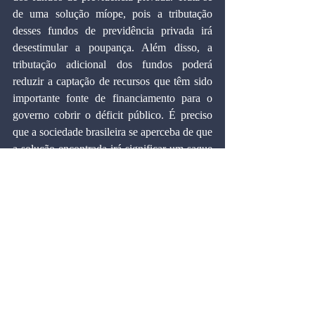
de uma solução míope, pois a tributação 
desses fundos de previdência privada irá 
desestimular a poupança. Além disso, a 
tributação adicional dos fundos poderá 
reduzir a captação de recursos que têm sido 
importante fonte de financiamento para o 
governo cobrir o déficit público. É preciso 
que a sociedade brasileira se aperceba de que 
a solução encontrada irá significar um saque 
contra os rendimentos futuros dos atuais 
assalariados, e que isso significa apenas 
jogar o problema para a frente.
Publicado no Jornal A Voz do Povo: 
25/11/2000
Artigos