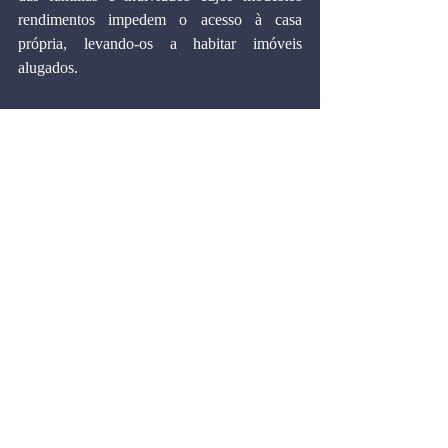
rendimentos impedem o acesso à casa 
própria, levando-os a habitar imóveis 
alugados.
Marcos Cintra Cavalcanti de Albuquerque, 
54, é doutor em Economia pela 
Universidade de Harvard (EUA) e professor 
titular e vice-presidente da Fundação Getulio 
Vargas. É presidente estadual pelo PL/SP e 
deputado federal por São Paulo.
Artigos
Comentários