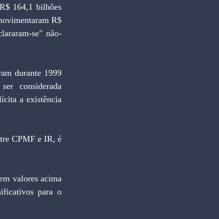
R$ 164,1 bilhões 
movimentaram R$ 
lararam-se" não-
er considerada 
ita a existência 
em valores acima 
ficativos para o 