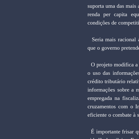
suporta uma das mais 
renda per capita equ
condições de competit
  Seria mais racional a busca de novas receitas mediante combate às brechas de sonegação. É isso 
que o governo pretend
  O projeto modifica a Lei no 9.311, que criou a CPMF, e que em seu parágrafo 30 do artigo 11 veda 
o uso das informações
crédito tributário rela
informações sobre a m
empregada na fiscaliz
cruzamentos com o Im
eficiente o combate à 
  É importante frisar que não se pretende enfraquecer a atuai legislação que protege a privacidade do 