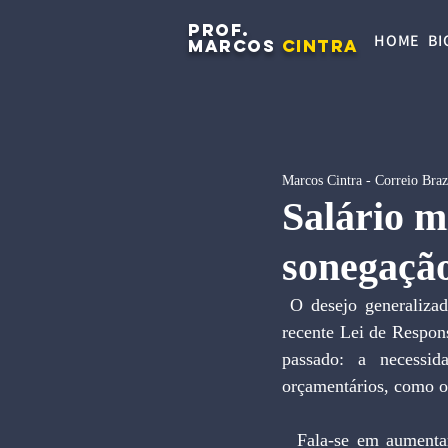
PROF.
HOME
BI
MARCOS
CINTRA
Marcos Cintra - Correio Braz
Salário m
sonegaçã
 O desejo generalizado de aumentar o rendimento dos assalariados, conjugado com os efeitos da 
recente Lei de Respon
passado: a necessid
orçamentários, como o
  Fala-se em aumentar impostos. No entanto, essa solução seria inviável para uma sociedade que 