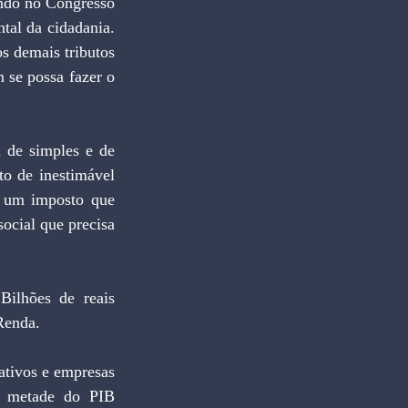
ndo no Congresso 
al da cidadania. 
 demais tributos 
se possa fazer o 
o de inestimável 
e um imposto que 
ocial que precisa 
Renda.
 metade do PIB 