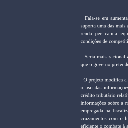
  Fala-se em aumentar impostos. No entanto, essa solução seria inviável para uma sociedade que 
suporta uma das mais 
renda per capita equ
condições de competit
  Seria mais racional a busca de novas receitas mediante combate às brechas de sonegação. É isso 
que o governo pretend
  O projeto modifica a Lei no 9.311, que criou a CPMF, e que em seu parágrafo 30 do artigo 1 1 veda 
o uso das informações
crédito tributário rela
informações sobre a m
empregada na fiscaliz
cruzamentos com o Im
eficiente o combate à 