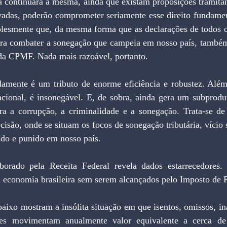
ta continuará a mesma, ainda que existam proposições tramita
vadas, poderão comprometer seriamente esse direito fundament
plesmente que, da mesma forma que as declarações de todos os
ra combater a sonegação que campeia em nosso país, também 
a CPMF. Nada mais razoável, portanto.
acional, é insonegável. E, de sobra, ainda gera um subprodut
tra a corrupção, a criminalidade e a sonegação. Trata-se d
isão, onde se situam os focos de sonegação tributária, vício s
ido e punido em nosso país.
a economia brasileira sem serem alcançados pelo Imposto de 
les movimentam anualmente valor equivalente a cerca de