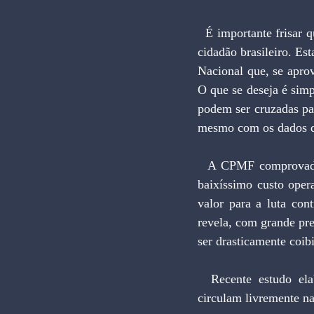
  É importante frisar que não se pretende enfraquecer a atual legislação que protege a privacidade do 
cidadão brasileiro. Es
Nacional que, se apro
O que se deseja é sim
podem ser cruzadas pa
mesmo com os dados d
  A CPMF comprovadamente é um tributo de enorme eficiência e robustez. Além de simples e de 
baixíssimo custo oper
valor para a luta con
revela, com grande prec
ser drasticamente coib
  Recente estudo elaborado pela Receita Federal revela dados estarrecedores. Bilhões de reais 
circulam livremente n