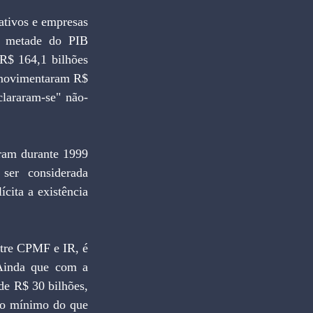
 metade do PIB 
R$ 164,1 bilhões 
movimentaram R$ 
lararam-se" não-
er considerada 
ita a existência 
Ainda que com a 
e R$ 30 bilhões, 
io mínimo do que 