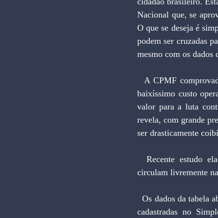
cidadão brasileiro. Es
Nacional que, se apro
O que se deseja é sim
podem ser cruzadas pa
mesmo com os dados d
  A CPMF comprovadamente é um tributo de enorme eficiência e robustez. Além de simples e de 
baixíssimo custo oper
valor para a luta con
revela, com grande prec
ser drasticamente coib
  Recente estudo elaborado pela Receita Federal revela dados estarrecedores. Bilhões de reais 
circulam livremente n
  Os dados da tabela abaixo mostram a insólita situação em que isentos, omissos, inativos e empresas 
cadastradas no Simp