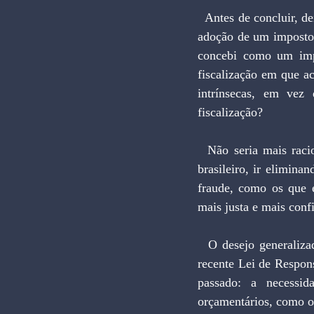
  Antes de concluir, deixo uma pergunta no ar. Quando em 1990 propus pela primeira vez no Brasil a 
adoção de um imposto 
concebi como um impo
fiscalização em que a
intrínsecas, em vez d
fiscalização?
  Não seria mais racional ir ampliando o espaço de impostos como a CPMF no sistema tributário 
brasileiro, ir eliminan
fraude, como os que e
mais justa e mais con
  O desejo generalizado de aumentar o rendimento dos assalariados, conjugado com os efeitos da 
recente Lei de Respon
passado: a necessid
orçamentários, como o