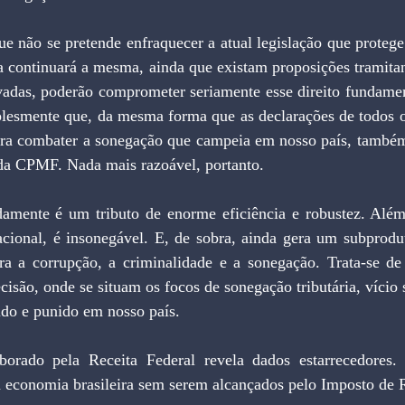
ta continuará a mesma, ainda que existam proposições tramita
vadas, poderão comprometer seriamente esse direito fundament
plesmente que, da mesma forma que as declarações de todos os
ra combater a sonegação que campeia em nosso país, também 
a CPMF. Nada mais razoável, portanto.
acional, é insonegável. E, de sobra, ainda gera um subprodut
tra a corrupção, a criminalidade e a sonegação. Trata-se d
isão, onde se situam os focos de sonegação tributária, vício s
ido e punido em nosso país.
a economia brasileira sem serem alcançados pelo Imposto de 