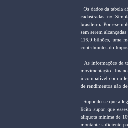
  Os dados da tabela abaixo mostram a insólita situação em que isentos, omissos, inativos e empresas 
cadastradas no Simp
brasileiro. Por exemp
sem serem alcançadas
116,9 bilhões, uma m
contribuintes do Impo
  As informações da tabela mostram que 512.117 pessoas físicas e jurídicas efetuaram durante 1999 
movimentação financ
incompatível com a le
de rendimentos não de
  Supondo-se que a legislação seja alterada para permitir cruzamentos individuais entre CPMF e IR, é 
lícito supor que ess
alíquota mínima de 10
montante suficiente pa