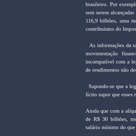
brasileiro. Por exemp
sem serem alcançadas
116,9 bilhões, uma m
contribuintes do Impo
  As informações da tabela mostram que 512.117 pessoas físicas e jurídicas efetuaram durante 1999 
movimentação financ
incompatível com a le
de rendimentos não de
  Supondo-se que a legislação seja alterada para permitir cruzamentos individuais entre CPMF e IR, é 
lícito supor que esses
Ainda que com a alíqu
de R$ 30 bilhões, mon
salário mínimo do que