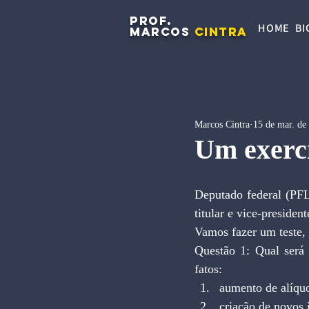
PROF.
HOME
BI
MARCOS
CINTRA
Marcos Cintra
15 de mar. de
Um exercí
Deputado federal (PF
titular e vice-preside
Vamos fazer um teste, 
Questão 1: Qual será 
fatos: 
aumento de alíquo
criação de novos 