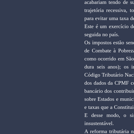
acabariam tendo de su
trajetória recessiva, 
para evitar uma taxa d
Este é um exercício d
seguida no país.
Os impostos estão se
de Combate à Pobreza
como ocorrido em São 
dura seis anos); os i
Código Tributário Naci
dos dados da CPMF com
bancário dos contribui
sobre Estados e municí
e taxas que a Constitui
E desse modo, o sist
insustentável.
A reforma tributária n