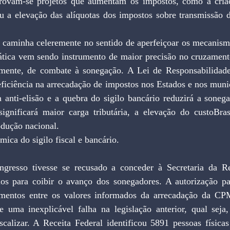
ovam-se projetos que aumentam os impostos, como a cria
 a elevação das alíquotas dos impostos sobre transmissão 
o caminha celeremente no sentido de aperfeiçoar os mecanismo
mática vem sendo instrumento de maior precisão no cruzament
emente, de combate à sonegação. A Lei de Responsabilidade
ficiência na arrecadação de impostos nos Estados e nos municí
anti-elisão e a quebra do sigilo bancário reduzirá a sonega
ignificará maior carga tributária, a elevação do custoBras
odução nacional.
ica do sigilo fiscal e bancário.
gresso tivesse se recusado a conceder à Secretaria da Re
ios para coibir o avanço dos sonegadores. A autorização pa
amentos entre os valores informados da arrecadação da CP
ge uma inexplicável falha na legislação anterior, qual seja,
scalizar. A Receita Federal identificou 5891 pessoas físicas