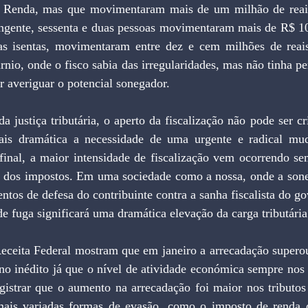
e Renda, mas que movimentaram mais de um milhão de reais
ingente, sessenta e duas pessoas movimentaram mais de R$ 10
s isentas, movimentaram entre dez e cem milhões de reais
rnio, onde o fisco sabia das irregularidades, mas não tinha pe
r averiguar o potencial sonegador.
a justiça tributária, o aperto da fiscalização não pode ser cri
ais dramática a necessidade de uma urgente e radical mu
 Afinal, a maior intensidade de fiscalização vem ocorrendo se
s dos impostos. Em uma sociedade como a nossa, onde a sone
tos de defesa do contribuinte contra a sanha fiscalista do go
de fuga significará uma dramática elevação da carga tributária
Receita Federal mostram que em janeiro a arrecadação supero
 inédito já que o nível de atividade económica sempre nos c
gistrar que o aumento na arrecadação foi maior nos tributos
mais variadas formas de evasão, como o imposto de renda 