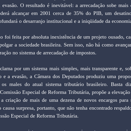
 evasão. O resultado é inevitável: a arrecadação sobe mais e
a poderá alcançar em 2001 cerca de 35% do PIB, um desatin
ofundará o desarranjo institucional e a iniqüidade da economia
o foi feita por absoluta inexistência de um projeto ousado, ca
mpolgar a sociedade brasileira. Sem isso, não há como avança
ração no sistema de arrecadação de impostos.
clama por um sistema mais simples, mais transparente e, sob
o e a evasão, a Câmara dos Deputados produziu uma propost
os males do atual sistema tributário brasileiro. Basta di
 Comissão Especial de Reforma Tributária, propõe a elevação 
e a criação de mais de uma dezena de novos encargos para 
o causa surpresa, portanto, que não tenha encontrado respaldo
ssão Especial de Reforma Tributária.