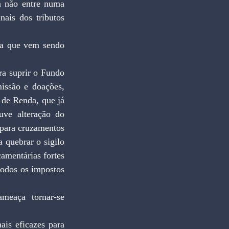
a não entre numa 
ais dos tributos 
ia que vem sendo 
 suprir o Fundo 
ssão e doações, 
de Renda, que já 
uve alteração do 
 para cruzamentos 
quebrar o sigilo 
amentárias fortes 
todos os impostos 
meaça tornar-se 
ais eficazes para 