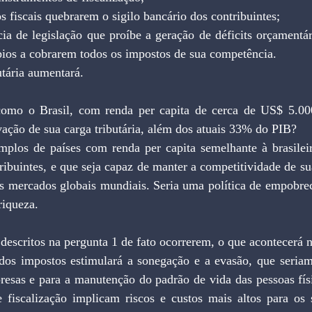
s fiscais quebrarem o sigilo bancário dos contribuintes;  
cia de legislação que proíbe a geração de déficits orçamentár
ios a cobrarem todos os impostos de sua competência. 
utária aumentará.
omo o Brasil, com renda per capita de cerca de US$ 5.000 
ção de sua carga tributária, além dos atuais 33% do PIB?
plos de países com renda per capita semelhante à brasileira
ibuintes, e que seja capaz de manter a competitividade de su
os mercados globais mundiais. Seria uma política de empobrec
riqueza.
 descritos na pergunta 1 de fato ocorrerem, o que acontecerá 
dos impostos estimulará a sonegação e a evasão, que seriam 
resas e para a manutenção do padrão de vida das pessoas físi
 fiscalização implicam riscos e custos mais altos para os 