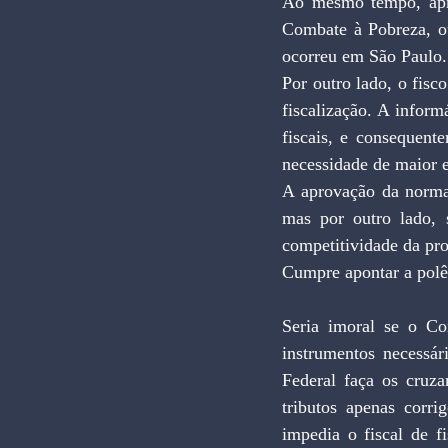
Ao mesmo tempo, apr
Combate à Pobreza, ou
ocorreu em São Paulo.
Por outro lado, o fisc
fiscalização. A infor
fiscais, e consequent
necessidade de maior e
A aprovação da norma 
mas por outro lado, s
competitividade da pr
Cumpre apontar a polêm
Seria imoral se o Con
instrumentos necessár
Federal faça os cruz
tributos apenas corri
impedia o fiscal de fi