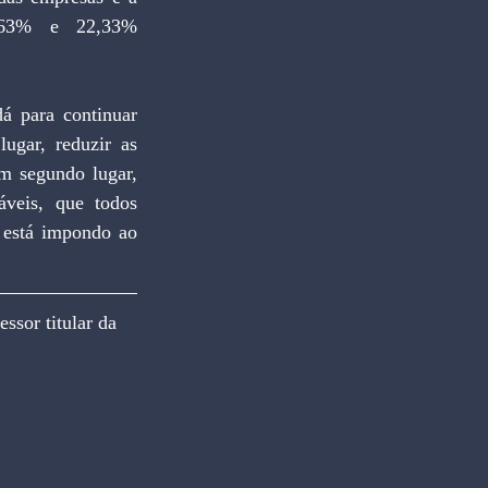
,63% e 22,33% 
á para continuar 
gar, reduzir as 
m segundo lugar, 
veis, que todos 
 está impondo ao 
or titular da 