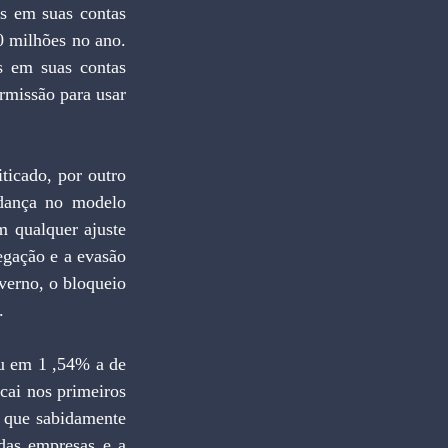
 em suas contas 
 milhões no ano. 
 em suas contas 
rmissão para usar 
ticado, por outro 
dança no modelo 
m qualquer ajuste 
gação e a evasão 
verno, o bloqueio 
.
u em 1 ,54% a de 
ai nos primeiros 
 que sabidamente 
das empresas e a 