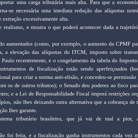
portar uma carga tributária mais alta. Para que a economi
torna-se necessária uma imediata redução das alíquotas nomin
e extração excessivamente alta.
e realismo, e mostra o que poderá acontecer dada a trajetór
ndo aumentados (como, por exemplo, o aumento da CPMF para
, a elevação das alíquotas do ITCM, imposto sobre transmi
Paulo recentemente, e o congelamento da tabela do Imposto 
nstrumentos de fiscalização estão sendo aperfeiçoados (ho
onal para criar a norma anti-elisão, e concedeu-se permissão
 os de outros tributos); o Senado deu poderes ao fisco para 
ntes; e a Lei de Responsabilidade Fiscal imporá restrições orç
pios, não lhes deixando outra alternativa que a cobrança de 
ção lhes garante.
ema tributário brasileiro, que já vai de mal a pior, a
ão foi feita, e a fiscalização ganha instrumentos cada vez m