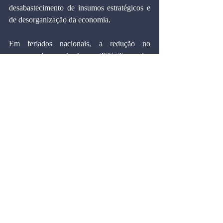
desabastecimento de insumos estratégicos e 
de desorganização da economia.
Em feriados nacionais, a redução no 
consumo de energia chega a 35%. Tomando-
se esse dado como parâmetro, a decretação 
de um feriado significará uma redução de, no 
mínimo, 5% do consumo mensal. Se a 
redução no consumo de energia nos feriados 
for de 50%, inclusive nos sábados e 
domingos, a economia mensal chegará a 
cerca de 9% da demanda mensal. Somando-
se a isso a meta de redução do consumo 
domiciliar de 20%, que representa cerca de 
25% do consumo total (em grande parte, 
iluminação), a redução no uso da energia 
avança mais 5%, perfazendo o total de 14% 
de queda. Para os 20% o governo ainda teria 
de estimular a racionalização no uso de 