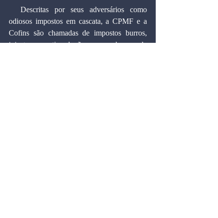
  Descritas por seus adversários como 
odiosos impostos em cascata, a CPMF e a 
Cofins são chamadas de impostos burros, 
injustos, 
antiprodução
, causadores de 
despoupança
, e prejudiciais às exportações. 
O analista novato não poderá evitar a 
impressão de que, com a eliminação dos 
tributos cumulativos, tudo será resolvido na 
economia brasileira, e que, como num passe 
de mágica, o sistema tributário brasileiro 
passaria a ser racional, justo, moderno e 
eficiente.
  Essa "cascata" da cascata precisa ser 
analisada. Não há nada mais medíocre do 
que aceitar, sem rigorosa avaliação crítica, os 
preconceitos e os chavões que estas opiniões 
expressam.