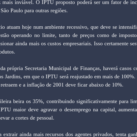
 mais inviável. O IPTU proposto poderá ser um fator de ince
São Paulo para outras regiões.
cio atuam hoje num ambiente recessivo, que deve se intensifi
stão operando no limite, tanto de preços como de impostos
sionar ainda mais os custos empresariais. Isso certamente será
odutos.
a própria Secretaria Municipal de Finanças, haverá casos co
dos Jardins, em que o IPTU será reajustado em mais de 100%. 
retraem e a inflação de 2001 deve ficar abaixo de 10%.
sileira beira os 35%, contribuindo significativamente para lim
IPTU maior deve agravar o desemprego na capital, aumentan
evar a cortes de pessoal.
extrair ainda mais recursos dos agentes privados, tenta ganh