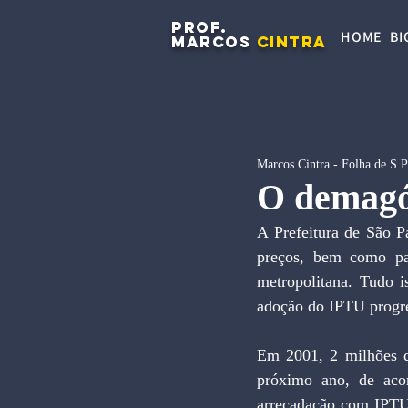
PROF.
HOME
BI
MARCOS
CINTRA
Marcos Cintra - Folha de S.
O demagó
A Prefeitura de São P
preços, bem como pa
metropolitana. Tudo i
adoção do IPTU progre
Em 2001, 2 milhões d
próximo ano, de acor
arrecadação com IPTU 