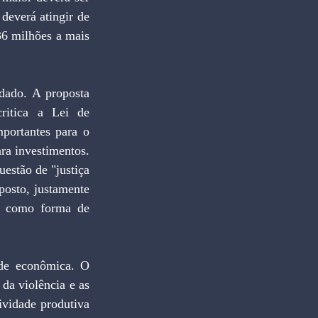
everá atingir de 
6 milhões a mais 
ado. A proposta 
ritica a Lei de 
portantes para o 
ra investimentos. 
estão de "justiça 
posto, justamente 
a como forma de 
de econômica. O 
da violência e as 
ividade produtiva 