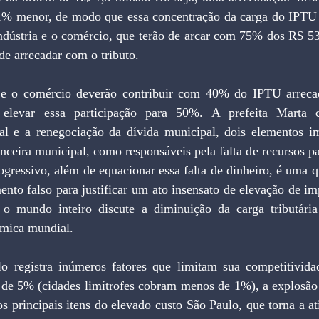
% menor, de modo que essa concentração da carga do IPTU d
ndústria e o comércio, que terão de arcar com 75% dos R$ 53
nde arrecadar com o tributo.
 e o comércio deverão contribuir com 40% do IPTU arrecad
 elevar essa participação para 50%. A prefeita Marta c
al e a renegociação da dívida municipal, dois elementos im
anceira municipal, como responsáveis pela falta de recursos pa
ressivo, além de equacionar essa falta de dinheiro, é uma qu
nto falso para justificar um ato insensato de elevação de im
 mundo inteiro discute a diminuição da carga tributári
ômica mundial.
o registra inúmeros fatores que limitam sua competitivida
S de 5% (cidades limítrofes cobram menos de 1%), a explosão 
s principais itens do elevado custo São Paulo, que torna a at