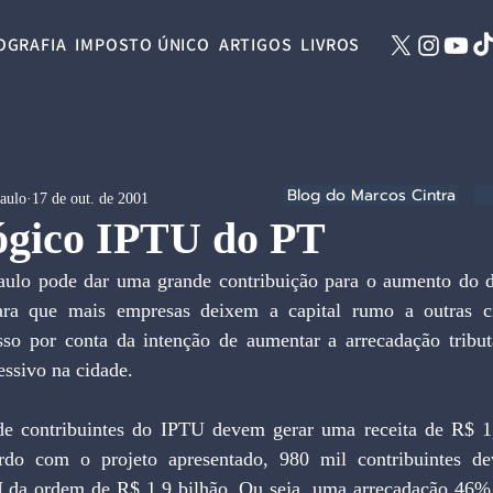
OGRAFIA
IMPOSTO ÚNICO
ARTIGOS
LIVROS
Blog do Marcos Cintra
Paulo
17 de out. de 2001
gico IPTU do PT
aulo pode dar uma grande contribuição para o aumento do 
ra que mais empresas deixem a capital rumo a outras ci
sso por conta da intenção de aumentar a arrecadação tribut
ssivo na cidade.
e contribuintes do IPTU devem gerar uma receita de R$ 1,3
do com o projeto apresentado, 980 mil contribuintes de
da ordem de R$ 1,9 bilhão. Ou seja, uma arrecadação 46% 