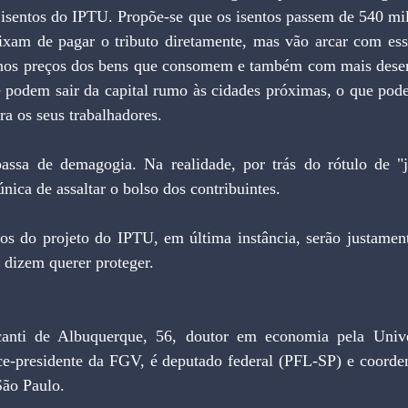
isentos do IPTU. Propõe-se que os isentos passem de 540 mil 
ixam de pagar o tributo diretamente, mas vão arcar com esse 
 nos preços dos bens que consomem e também com mais desem
 podem sair da capital rumo às cidades próximas, o que poder
ra os seus trabalhadores.
sa de demagogia. Na realidade, por trás do rótulo de "jus
única de assaltar o bolso dos contribuintes.
os do projeto do IPTU, em última instância, serão justament
 dizem querer proteger.
anti de Albuquerque, 56, doutor em economia pela Unive
ce-presidente da FGV, é deputado federal (PFL-SP) e coorde
São Paulo.