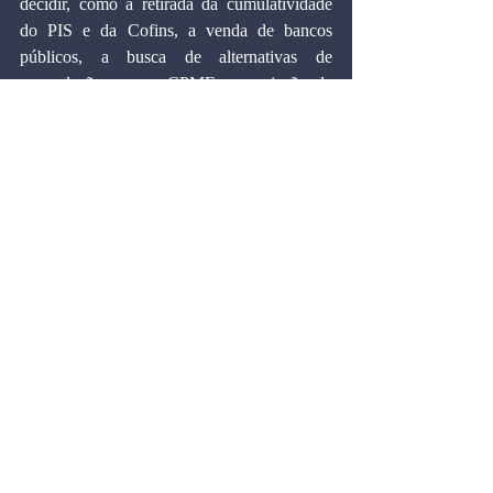
decidir, como a retirada da cumulatividade 
do PIS e da Cofins, a venda de bancos 
públicos, a busca de alternativas de 
arrecadação para a CPMF e a criação de 
fundos de pensão complementar para 
servidores públicos. Recolocar o país na 
trilha do crescimento é imperativo para o 
atual governo. Não há mais razões que o 
impeçam de agir ativamente nesta direção. A 
renovação do acordo com o FMI não parece 
ser necessária ao prosseguimento da 
implementação do ajuste econômico, mas 
poderia implicar algum desnecessário 
constrangimento na retomada dos 
investimentos públicos. Melhor seria 
prosseguirmos sozinhos.
Artigos