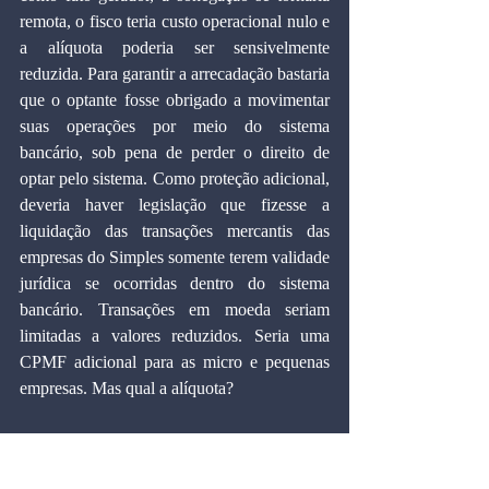
remota, o fisco teria custo operacional nulo e 
a alíquota poderia ser sensivelmente 
reduzida. Para garantir a arrecadação bastaria 
que o optante fosse obrigado a movimentar 
suas operações por meio do sistema 
bancário, sob pena de perder o direito de 
optar pelo sistema. Como proteção adicional, 
deveria haver legislação que fizesse a 
liquidação das transações mercantis das 
empresas do Simples somente terem validade 
jurídica se ocorridas dentro do sistema 
bancário. Transações em moeda seriam 
limitadas a valores reduzidos. Seria uma 
CPMF adicional para as micro e pequenas 
empresas. Mas qual a alíquota?
  Em 2005 o Simples arrecadou R$ 11,8 
bilhões e a base da CPMF foi de R$ 7,7 