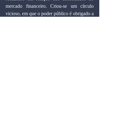
mercado financeiro. Criou-se um círculo 
vicioso, em que o poder público é obrigado a 
conceder esses benefícios como forma de dar 
sobrevida ao contribuinte, mas que resultam 
em maiores índices de inadimplência no 
futuro. Segundo a Procuradoria Geral da 
Fazenda, dos 129 mil contribuintes que 
aderiram ao Refis anterior, só 24 mil 
continuam no programa. A maioria foi 
excluída por inadimplência, mas podem se 
inscrever no Refis 3.
  Negociar dívida tributária se tornou uma 
necessidade, mas isso não pode virar rotina. 
Os administradores públicos devem meditar 
sobre esse quadro e agir em conjunto, pois a 