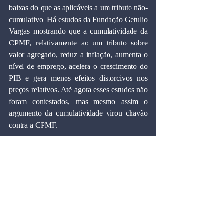
baixas do que as aplicáveis a um tributo não-
cumulativo. Há estudos da Fundação Getulio 
Vargas mostrando que a cumulatividade da 
CPMF, relativamente ao um tributo sobre 
valor agregado, reduz a inflação, aumenta o 
nível de emprego, acelera o crescimento do 
PIB e gera menos efeitos distorcivos nos 
preços relativos. Até agora esses estudos não 
foram contestados, mas mesmo assim o 
argumento da cumulatividade virou chavão 
contra a CPMF.
  Finalmente o argumento da excessiva carga 
tributária é absolutamente non-sequitur. Se a 
carga tributária é excessiva, e há 
concordância universal nesse ponto, porque 
eliminar a CPMF e não qualquer outro 
imposto, com a mesma receita? Melhor ainda 
seria reduzir alíquotas linearmente. Ou quem 