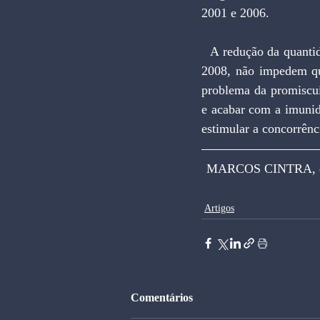
2001 e 2006.
  A redução da quantidade de tarifas para 20 e seu congelamento por seis meses, a partir de abril de 
2008, não impedem que
problema da promiscuid
e acabar com a imunid
estimular a concorrênci
MARCOS CINTRA, dout
Artigos
Comentários