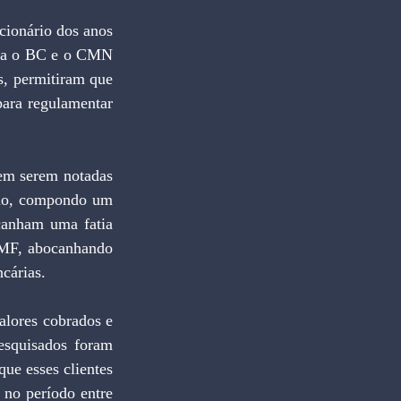
tra o BC e o CMN 
, permitiram que 
para regulamentar 
no, compondo um 
canham uma fatia 
MF, abocanhando 
cárias.
squisados foram 
ue esses clientes 
no período entre 