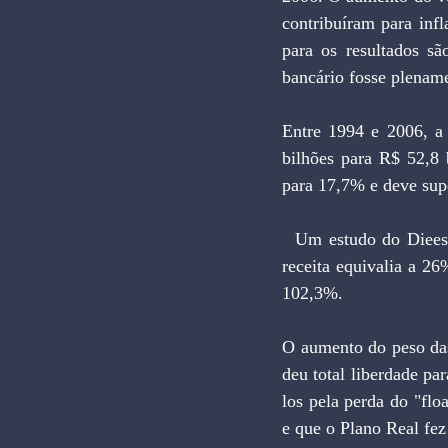
contribuíram para inf
para os resultados sã
bancário fosse plename
Entre 1994 e 2006, a 
bilhões para R$ 52,8 b
para 17,7% e deve su
  Um estudo do Dieese, publicado em 2006, mostra a evolução do peso das tarifas. Em 1994, essa 
receita equivalia a 2
102,3%.
O aumento do peso das
deu total liberdade p
los pela perda do "flo
e que o Plano Real fez