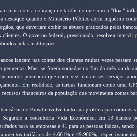
u destaque quando o Ministério Público abriu inquérito con
rgãos, que deveriam coibir os abusos praticados pelos bancos
s clientes. O governo federal, pressionado, resolveu intervir 
brados pelas instituições.
são pequenos. Mas, se forem somados no fim do mês ou do a
consumidor perceberá que cada vez mais esses serviços abo
orçamento. Em realidade, as tarifas funcionam como uma CP
s recursos financeiros da população que movimenta contas ban
os. Segundo a consultoria Vida Econômica, em 13 bancos pe
rifados para as empresas e 41 para as pessoas físicas, sendo q
aumentos tarifários de 4.661% e 49.900%, respectivamente, 