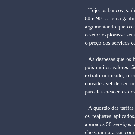
  Hoje, os bancos ganham mais com a cobrança de tarifas do que com o "float" inflacionário dos anos 
80 e 90. O tema ganho
argumentando que os ó
o setor explorasse seu
o preço dos serviços co
  As despesas que os bancos lançam nas contas dos clientes muitas vezes passam sem serem notadas 
pois muitos valores 
extrato unificado, o 
considerável de seu 
parcelas crescentes do
  A questão das tarifas bancárias no Brasil envolve tanto sua proliferação como os valores cobrados e 
os reajustes aplicad
apurados 58 serviços ta
chegaram a arcar com 