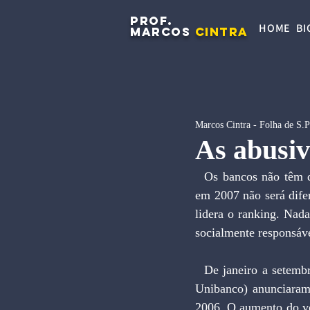
PROF.
HOME
BI
MARCOS
CINTRA
Marcos Cintra - Folha de S.
As abusiv
  Os bancos não têm do que reclamar. Lucros bilionários recordes têm sido registrados todo ano, e 
em 2007 não será difer
lidera o ranking. Nada
socialmente responsáve
  De janeiro a setembro de 2007, os cinco maiores bancos (Bradesco, Itaú, ABN Real, Santander e 
Unibanco) anunciaram
2006. O aumento do vo