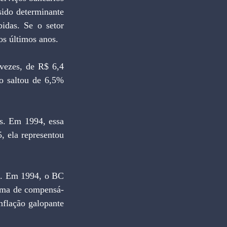
ido determinante 
idas. Se o setor 
os últimos anos.
vezes, de R$ 6,4 
do saltou de 6,5% 
 ela representou 
o. Em 1994, o BC 
orma de compensá-
flação galopante 