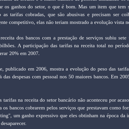
lar os ganhos do setor, o que é bom. Mas um item que tem s
o as tarifas cobradas, que são abusivas e precisam ser coib
nte competitivo, elas não teriam mostrado a evolução vista n
receita dos bancos com a prestação de serviços subiu sete 
ilhões. A participação das tarifas na receita total no perío
perar 20% em 2007.
6% das despesas com pessoal nos 50 maiores bancos. Em 2005,
 tarifas na receita do setor bancário não aconteceu por acas
ara os bancos cobrarem pelos serviços que prestavam como f
ating", um ganho expressivo que eles obtinham na época da in
 desaparecer.