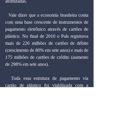
atomizadas.
  Vale dizer que a economia brasileira conta 
com uma base crescente de instrumentos de 
pagamento eletrônico através de cartões de 
plástico. No final de 2010 o País registrava 
mais de 226 milhões de cartões de débito 
(crescimento de 80% em sete anos) e mais de 
175 milhões de cartões de crédito (aumento 
de 298% em sete anos).
  Toda essa estrutura de pagamento via 
cartão de plástico foi viabilizada com a 
expansão dos terminais eletrônicos no 
comércio e da rede bancária. Tudo isso 
difunde a moeda eletrônica, que agora está 
prestes a dar um novo salto por conta da 
popularização da telefonia celular. Esse 
avanço do dinheiro virtual trará maior 