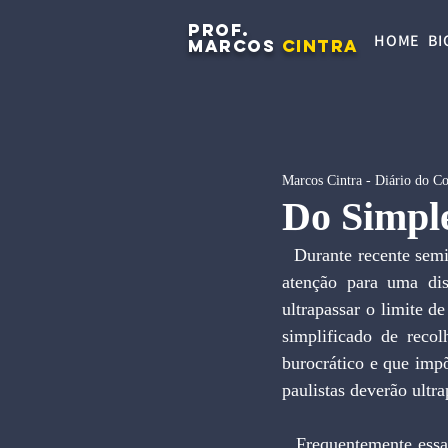
PROF.
HOME
BI
MARCOS
CINTRA
Marcos Cintra - Diário do C
Do Simpl
  Durante recente seminário promovido pela Folha de S.Paulo a empresária Luiza Trajano chamou a 
atenção para uma di
ultrapassar o limite d
simplificado de recol
burocrático e que imp
paulistas deverão ultra
  Frequentemente essa questão do limite de faturamento do Simples vem à tona. Consiste em uma 