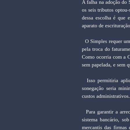
A falha na adoção do S
os seis tributos optou
dessa escolha é que e
aparato de escrituraçã
  O Simples requer uma revisão quanto à incidência e ao enquadramento. Seu aperfeiçoamento passa 
pela troca do faturam
Como ocorria com a CP
sem papelada, e sem qu
  Isso permitiria aplicar alíquotas mais baixas e o recolhimento do imposto seria automático. A 
sonegação seria minim
custos administrativos.
  Para garantir a arrecadação, a empresa seria obrigada a movimentar suas operações por meio do 
sistema bancário, sob
mercantis das firmas 