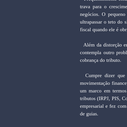
trava para o crescim
negócios. O pequeno 
ultrapassar o teto do
fiscal quando ele é ob
  Além da distorção envolvendo a fixação do limite para enquadramento no Simples, o faturamento 
contempla outro probl
cobrança do tributo.
  Cumpre dizer que o Simples, criado em 1996, derivou da ideia do Imposto Único sobre a 
movimentação financei
um marco em termos d
tributos (IRPJ, PIS, C
empresarial e fez com
de guias.