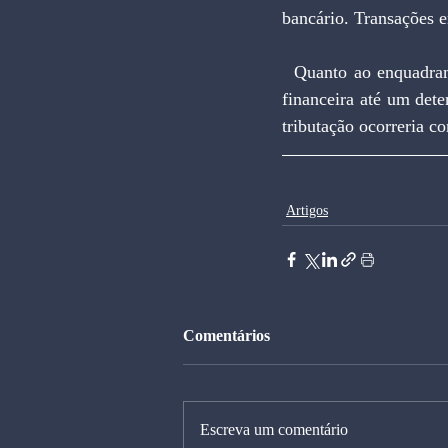
bancário. Transações 
  Quanto ao enquadramento, todas as empresas poderiam optar pelo Simples sobre a movimentação 
financeira até um dete
tributação ocorreria c
Artigos
Comentários
Escreva um comentário