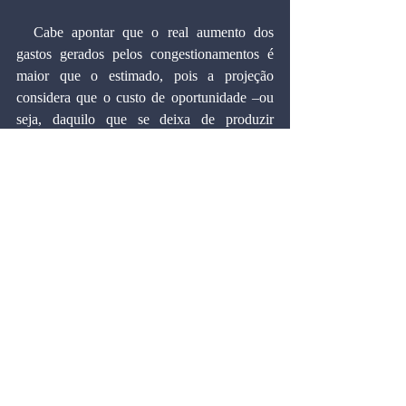
  Cabe apontar que o real aumento dos 
gastos gerados pelos congestionamentos é 
maior que o estimado, pois a projeção 
considera que o custo de oportunidade –ou 
seja, daquilo que se deixa de produzir 
enquanto se está parado no trânsito– é igual 
para todos os cidadãos.
  Diferentes categorias de trabalhadores, 
embora percam tempo no trânsito 
igualmente, geram –ou deixam de gerar– 
valores diferentes em suas atividades, de 
modo que as perdas são maiores do que as 
possíveis de serem calculadas por ora.
  Só se pode concluir que a adoção de faixas 
exclusivas de ônibus tem trazido mais 
prejuízos do que benefícios para a cidade.