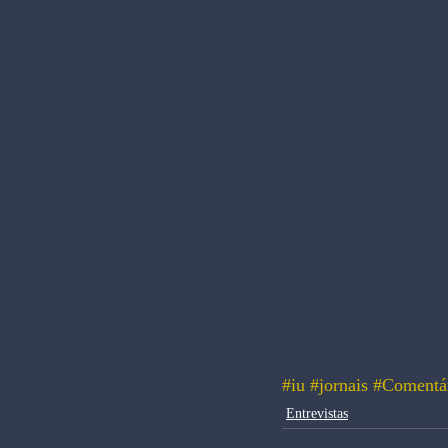
#iu
#jornais
#Comentá
Entrevistas