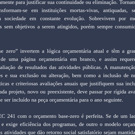
amente para justificar sua continuidade ou eliminação. Torna
nsformam-se em instituições mortas-vivas, antiquadas, s
da sociedade em constante evolução. Sobrevivem por mer
s sem objetivos a serem atingidos, porém sempre consumid
 de uma página orçamentária em branco, e assim requere
iação de resultados das atividades públicas. A manutençã
tes e sua exclusão ou alteração, bem como a inclusão de no
icas e criteriosas avaliações anuais que justifiquem sua incl
ada projeto, novo ou preexistente, deve passar por rígida ava
de ser incluído na peça orçamentária para o ano seguinte.
a e exige eficiência dos programas, de outro o modelo orçam
 atividades que dão retorno social satisfatório sejam mantida