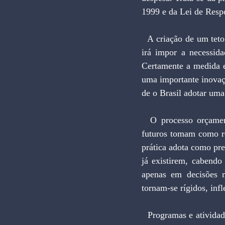
1999 e da Lei de Resp
  A criação de um teto para a despesa pública por até duas décadas é uma iniciativa estruturante que 
irá impor a necessida
Certamente a medida e
uma importante inovaçã
de o Brasil adotar um
  O processo orçamentário brasileiro é incremental e nesse sistema as propostas para exercícios 
futuros tomam como re
prática adota como pre
já existirem, cabendo
apenas em decisões m
tornam-se rígidos, inf
  Programas e atividades uma vez incluídos no orçamento público em seu formato atual dificilmente 