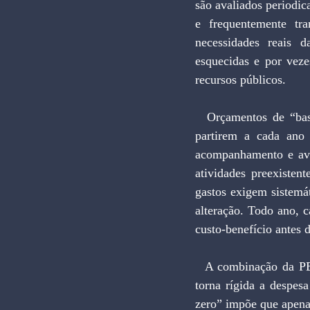
são avaliados periodic
e frequentemente tra
necessidades reais 
esquecidas e por veze
recursos públicos.
  Orçamentos de “base zero” invertem a lógica orçamentária atual e têm a grande qualidade de 
partirem a cada ano
acompanhamento e aval
atividades preexisten
gastos exigem sistemát
alteração. Todo ano, c
custo-benefício antes 
  A combinação da PEC 241 com o orçamento base-zero é perfeita. Se de um lado a PEC do teto 
torna rígida a despes
zero” impõe que apenas