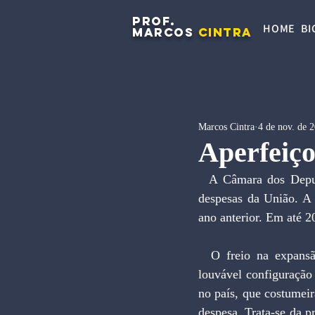
PROF.
HOME
BI
MARCOS
CINTRA
Marcos Cintra
4 de nov. de 
Aperfeiç
  A Câmara dos Deputados aprovou o projeto de emenda constitucional que cria um teto para as 
despesas da União. A 
ano anterior. Em até 2
  O freio na expansão do gasto público, consubstanciado na PEC 241, representa uma nova e 
louvável configuração 
no país, que costumeir
despesa. Trata-se da p