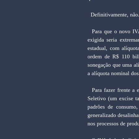
  Definitivamente, nã
  Para que o novo IVA federal arrecade os mesmos valores dos tributos que ele unifica a alíquota 
exigida seria extre
estadual, com alíquo
ordem de R$ 110 bilh
sonegação que uma alí
a alíquota nominal dos 
  Para fazer frente a este fato, a proposta Hauly prevê a criação de um novo imposto chamado de 
Seletivo (um excise t
padrões de consumo, 
generalizado desalinha
nos processos de prod