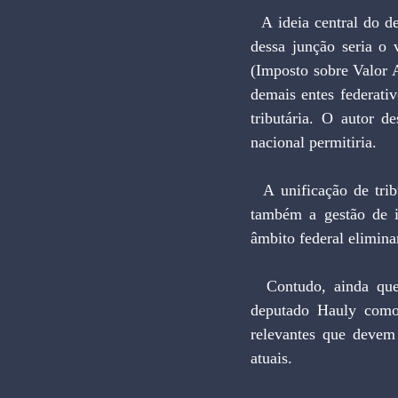
  A ideia central do deputado Hauly é unificar o PIS, Cofins, IPI, ICMS e ISS. A base de cobrança 
dessa junção seria o
(Imposto sobre Valor A
demais entes federativ
tributária. O autor d
nacional permitiria. 
  A unificação de tributos em um IVA federal obviamente facilitaria a rotina do setor produtivo e 
também a gestão de i
âmbito federal elimina
  Contudo, ainda que importantes, estas ações não são suficientes para classificar o projeto do 
deputado Hauly como e
relevantes que devem
atuais.