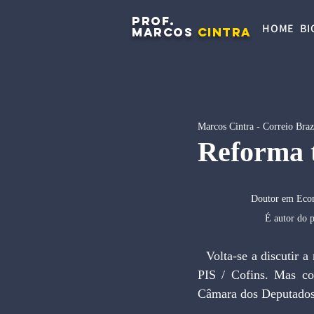
PROF.
HOME
BI
MARCOS
CINTRA
Marcos Cintra - Correio Braz
Reforma t
Doutor em Econo
  É autor do
  Volta-se a discutir a reforma tributária. O governo deseja fatiá-la, mexendo inicialmente apenas no 
PIS / Cofins. Mas cog
Câmara dos Deputados