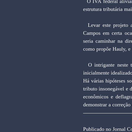
  O IVA federal aliviaria a complexidade do sistema e acabaria com a guerra fiscal. Mas tornaria a 
estrutura tributária ma
  Levar este projeto adiante seria o mero “aperfeiçoamento do obsoleto”, como afirmou Roberto 
Campos em certa ocasi
seria caminhar na di
como propõe Hauly, e 
  O intrigante neste tema é que o uso de um tributo sobre movimentação financeira havia sido 
inicialmente idealizad
Há várias hipóteses s
tributo insonegável e 
econômicos e deflagra
demonstrar a correção 
Publicado no Jornal Co