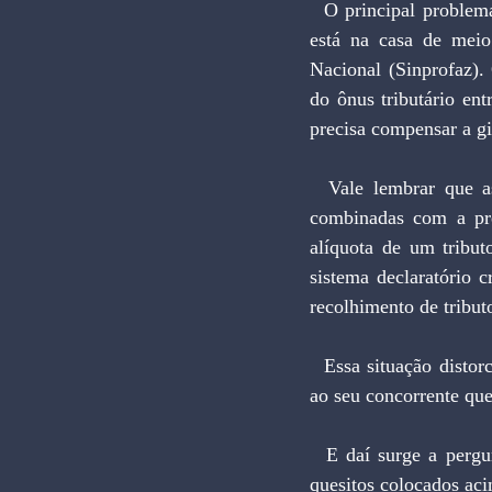
  O principal problema do sistema tributário brasileiro é a evasão. A estimativa da sonegação anual 
está na casa de meio
Nacional (Sinprofaz).
do ônus tributário en
precisa compensar a g
  Vale lembrar que as razões da forte sonegação no Brasil são as elevadas alíquotas tributárias 
combinadas com a pre
alíquota de um tribut
sistema declaratório c
recolhimento de tribut
  Essa situação distorce a competição empresarial no Brasil. Uma firma que sonega prospera frente 
ao seu concorrente que
  E daí surge a pergunta: o IVA federal proposto pelo deputado Hauly seria capaz de atender aos 
quesitos colocados ac