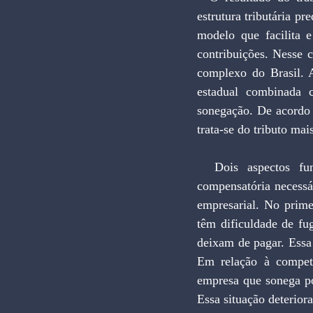
estrutura tributária p
modelo que facilita e
contribuições. Nesse c
complexo do Brasil. 
estadual combinada c
sonegação. De acordo 
trata-se do tributo mai
  Dois aspectos fundamentais quando se discute a sonegação dizem respeito à tributação 
compensatória necessár
empresarial. No prime
têm dificuldade de fu
deixam de pagar. Essa 
Em relação à competi
empresa que sonega pod
Essa situação deterior