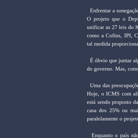
  Enfrentar a sonegação é o maior desafio que se apresenta ao país na discussão da reforma tributária. 
O projeto que o Depu
unificar as 27 leis do
como a Cofins, IPI, C
tal medida proporciona
  É óbvio que juntar alguns tributos sobre uma única base de cobrança facilita a rotina das empresas e 
do governo. Mas, como
  Uma das preocupações já manifestada pela Receita Federal é o tamanho da alíquota do IVA federal. 
Hoje, o ICMS com alí
está sendo proposto da
casa dos 25% ou mais
paralelamente o projet
  Enquanto o país não voltar a discutir uma unificação de tributos nos moldes do Imposto Único 