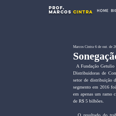
PROF.
HOME
BI
MARCOS
CINTRA
Marcos Cintra
6 de out. de 
Sonegaçã
  A Fundação Getulio Vargas (FGV) produziu um estudo encomendado pelo Sindicato Nacional das 
Distribuidoras de Co
setor de distribuição
segmento em 2016 foi 
em apenas um ramo con
de R$ 5 bilhões.
  O resultado do trabalho encomendado pelo Sindicom é uma amostra do que ocorre em uma 