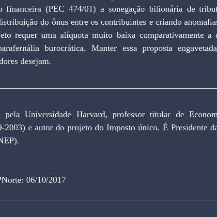
financeira (PEC 474/01) a sonegação bilionária de tribut
distribuição do ônus entre os contribuintes e criando anomalia
jeto requer uma alíquota muito baixa comparativamente a 
parafernália burocrática. Manter essa proposta engavetad
dores desejam. 
pela Universidade Harvard, professor titular de Econom
9-2003) e autor do projeto do Imposto único. É Presidente da
INEP).
PNorte: 06/10/2017