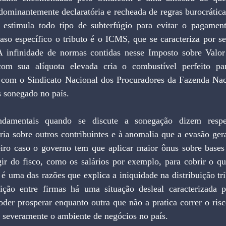
redominantemente declaratória e recheada de regras burocrática
 estimula todo tipo de subterfúgio para evitar o pagamen
aso específico o tributo é o ICMS, que se caracteriza por se
A infinidade de normas contidas nesse Imposto sobre Valor
om sua alíquota elevada cria o combustível perfeito par
com o Sindicato Nacional dos Procuradores da Fazenda Naci
s sonegado no país.
ia sobre outros contribuintes e à anomalia que a evasão gera
iro caso o governo tem que aplicar maior ônus sobre bases
gir do fisco, como os salários por exemplo, para cobrir o qu
é uma das razões que explica a iniquidade na distribuição trib
ção entre firmas há uma situação desleal caracterizada p
er prosperar enquanto outra que não a pratica correr o risco
a severamente o ambiente de negócios no país.