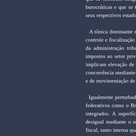
burocráticas e que se 
seus respectivos estad
  A tônica dominante nesse esforço renovador tem sido por um lado, a busca de métodos formais de 
controle e fiscalizaçã
da administração tri
impostos ao setor priv
implicam elevação de 
concorrência mediante 
e de movimentação de 
  Igualmente perturbador é que essas tendências se acham presentes com maior intensidade em países 
federativos como o Br
integrados. A superfí
desigual mediante o su
fiscal, tanto interna q