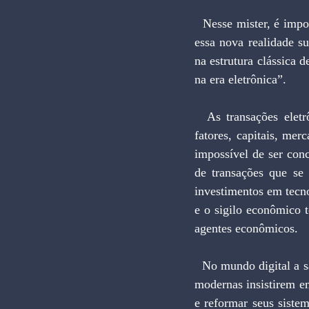
  Nesse mister, é importante a identificação de novas bases imponíveis tributárias, mais adequadas a 
essa nova realidade s
na estrutura clássica 
na era eletrônica”.
  As transações eletrônicas, o comércio pela internet, a volatilidade e mobilidade crescentes de 
fatores, capitais, mer
impossível de ser conc
de transações que se
investimentos em tecno
e o sigilo econômico t
agentes econômicos.
  No mundo digital a saída é o imposto eletrônico sobre a movimentação financeira. Se as economias 
modernas insistirem em
e reformar seus siste