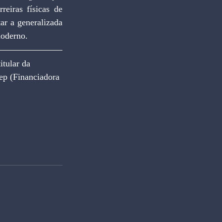
eiras físicas de 
r a generalizada 
moderno.
tular da 
ep (Financiadora 