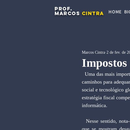
PROF.
HOME
BI
MARCOS
CINTRA
Marcos Cintra
2 de fev. de 2
Impostos 
  Uma das mais importantes questões contemporâneas na administração pública é encontrar 
caminhos para adequar
social e tecnológico 
estratégia fiscal comp
informática.
  Nesse sentido, nota-se um esforço crescente para reformar os sistemas tributários convencionais, 
que se mostram desga