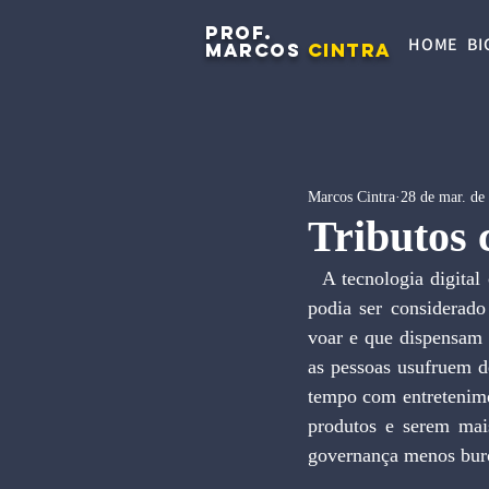
PROF.
HOME
BI
MARCOS
CINTRA
Marcos Cintra
28 de mar. de
Tributos 
  A tecnologia digital coloca a sociedade global em um patamar de evolução que há 20 ou 30 anos 
podia ser considerado
voar e que dispensam 
as pessoas usufruem d
tempo com entretenime
produtos e serem mais
governança menos buroc