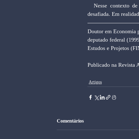
  Nesse contexto de profundas mudanças a eficácia dos sistemas tributários atuais está sendo 
desafiada. Em realida
Doutor em Economia pe
deputado federal (1999
Estudos e Projetos (F
Publicado na Revista 
Artigos
Comentários