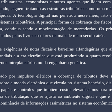
undo, seguem tratando as estruturas tributárias como uma máq
pidas. A tecnologia digital não penetrou nesse meio, isto é,
sistemas tributários. A principal forma de cobrança dos fisco
a, continua sendo a movimentação de mercadorias. Os princ
tados pelos livros escolares de mais de meio século atrás.
undiais e a era eletrônica que está produzindo a quarta revolu
voos interplanetários ou da engenharia genética.
sobre a moeda eletrônica que circula no sistema bancário, di
, papéis e controles que impõem custos elevadíssimos para os
a de tributação que se ajusta ao ambiente digital e que é c
dominância de informações assimétricas no sistema econômico