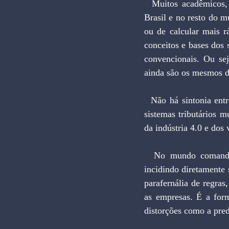
  Muitos acadêmicos, tributaristas, economistas e outros agentes que lidam com a área fiscal, no 
Brasil e no resto do m
ou de calcular mais rá
conceitos e bases dos 
convencionais. Ou sej
ainda são os mesmos di
  Não há sintonia entre exigências de notas fiscais e barreiras alfandegárias que ainda vigoram nos 
sistemas tributários m
da indústria 4.0 e dos 
  No mundo comandado por impulsos elétricos a cobrança de tributos deve ser automatizada, 
incidindo diretamente 
parafernália de regras
as empresas. É a form
distorções como a pre