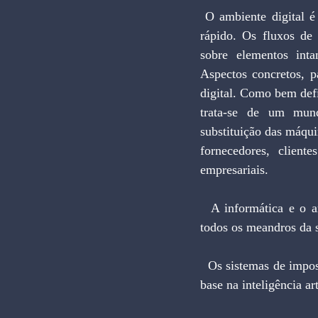
 O ambiente digital é uma realidade que faz com que inovações ocorram de modo cada vez mais 
rápido. Os fluxos de 
sobre elementos inta
Aspectos concretos, p
digital. Como bem def
trata-se de um mund
substituição das máquin
fornecedores, client
empresariais.
  A informática e o ambiente digital na qual a atividade produtiva está contida segue impactando 
todos os meandros da s
  Os sistemas de impostos e contribuições de um modo geral destoam em um mundo que evolui com 
base na inteligência a