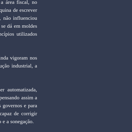
uina de escrever 
 não influenciou 
s se dá em moldes 
ípios utilizados 
ção industrial, a 
spensando assim a 
 governos e para 
apaz de corrigir 
 e a sonegação.