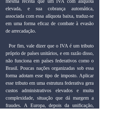
mesma receita que um IVA com alíquota 
elevada, e sua cobrança automática, 
associada com essa alíquota baixa, traduz-se 
em uma forma eficaz de combate à evasão 
de arrecadação.
  Por fim, vale dizer que o IVA é um tributo 
próprio de países unitários, e em razão disso, 
não funciona em países federativos como o 
Brasil. Poucas nações organizadas sob essa 
forma adotam esse tipo de imposto. Aplicar 
esse tributo em uma estrutura federativa gera 
custos administrativos elevados e muita 
complexidade, situação que dá margem a 
fraudes. A Europa, depois da unificação, 
passou a conviver com casos frequentes de 
irregularidades nesse imposto, cujos valores 
foram estimados em 2015 em 152 bilhões de 
euros pela Comissão Europeia.