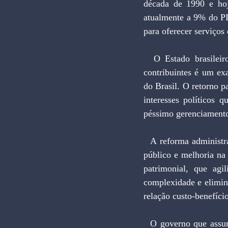
década de 1990 e hoje
atualmente a 9% do PI
para oferecer serviços
  O Estado brasileiro não cabe mais no orçamento. O atual ônus tributário imposto sobre os 
contribuintes é um e
do Brasil. O retorno p
interesses políticos 
péssimo gerenciamento
  A reforma administrativa deve atacar em três frentes: enxugamento do Estado, redução do déficit 
público e melhoria na 
patrimonial, que agi
complexidade e elimine
relação custo-benefíci
  O governo que assume em 2019 tem a missão de levar adiante medidas que estruturem um novo 