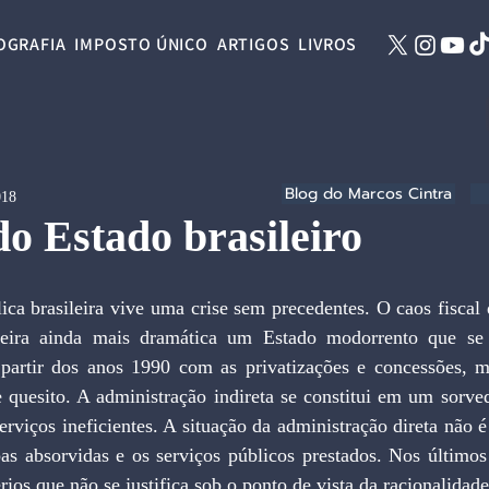
OGRAFIA
IMPOSTO ÚNICO
ARTIGOS
LIVROS
Blog do Marcos Cintra
018
do Estado brasileiro
ira ainda mais dramática um Estado modorrento que se a
artir dos anos 1990 com as privatizações e concessões, m
e quesito. A administração indireta se constitui em um sorve
erviços ineficientes. A situação da administração direta não é
as absorvidas e os serviços públicos prestados. Nos último
érios que não se justifica sob o ponto de vista da racionalida