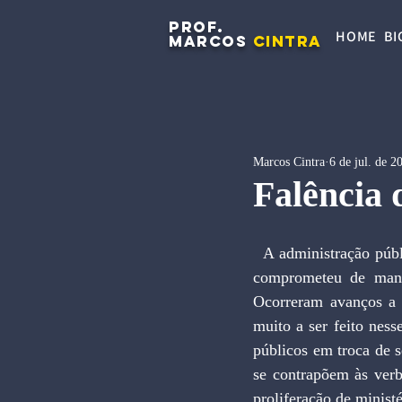
PROF.
HOME
BI
MARCOS
CINTRA
Marcos Cintra
6 de jul. de 2
Falência 
  A administração pública brasileira vive uma crise sem precedentes. O caos fiscal dos anos recentes 
comprometeu de mane
Ocorreram avanços a p
muito a ser feito ness
públicos em troca de s
se contrapõem às verb
proliferação de minist