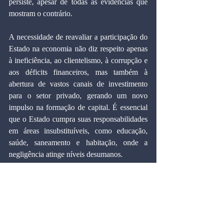
persiste, apesar de todas as evidências que 
mostram o contrário.
A necessidade de reavaliar a participação do 
Estado na economia não diz respeito apenas 
à ineficiência, ao clientelismo, à corrupção e 
aos déficits financeiros, mas também à 
abertura de vastos canais de investimento 
para o setor privado, gerando um novo 
impulso na formação de capital. É essencial 
que o Estado cumpra suas responsabilidades 
em áreas insubstituíveis, como educação, 
saúde, saneamento e habitação, onde a 
negligência atinge níveis desumanos.
Precisamos ir além do mero combate ao 
déficit público; é urgente iniciar um amplo 
processo de privatização da economia 
brasileira, questionando a legitimidade dos 