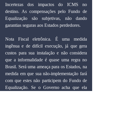
Incertezas dos impactos do ICMS no 
destino. As compensações pelo Fundo de 
Equalização são subjetivas, não dando 
garantias seguras aos Estados perdedores.
Nota Fiscal eletrônica. É uma medida 
ingênua e de difícil execução, já que gera 
custos para sua instalação e não considera 
que a informalidade é quase uma regra no 
Brasil. Será uma ameaça para os Estados, na 
medida em que sua não-implementação fará 
com que estes não participem do Fundo de 
Equalização. Se o Governo acha que ela 
resolve o problema da sonegação, é bom 
lembrar que basta tirar o aparelho da tomada 
que a operação não será registrada.
- Abertura para a multiplicação de alíquotas. 
Os especialistas em IVA consideram ideal a 