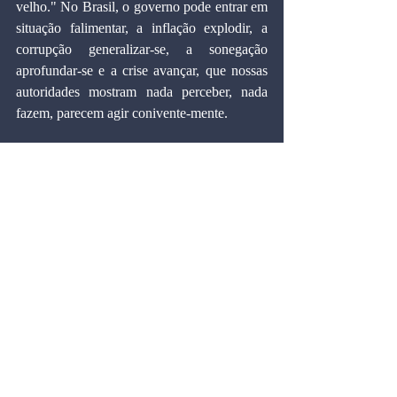
velho." No Brasil, o governo pode entrar em 
situação falimentar, a inflação explodir, a 
corrupção generalizar-se, a sonegação 
aprofundar-se e a crise avançar, que nossas 
autoridades mostram nada perceber, nada 
fazem, parecem agir conivente-mente.
Fico com as conclusões da CPI. Simplificar, 
substituir os impostos declaratórios por 
tributos automáticos e instituir imposto sobre 
transações financeiras. Não como o IPMF, 
mas como o Imposto Único.
DCI
MARCOS CINTRA CAVALCANTI DE 
ALBUQUERQUE é doutor em Economia 
pela Universidade de Harvard (EUA), 
vereador da cidade de São Paulo pelo PL e 