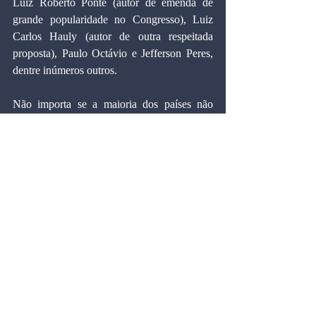
Luiz Roberto Ponte (autor de emenda de 
grande popularidade no Congresso), Luiz 
Carlos Hauly (autor de outra respeitada 
proposta), Paulo Octávio e Jefferson Peres, 
dentre inúmeros outros.
Não importa se a maioria dos países não 
utiliza um imposto como a CPMF. É 
possível que não tenham atingido as mesmas 
condições materiais para desenvolvê-la, 
como a generalizada desmonetização e a 
sofisticada informatização bancária. A 
CPMF é um imposto moderno, produto da 
era da informática, e sua futura utilização em 
outras economias é uma questão de tempo.
Marcos Cintra Cavalcanti de Albuquerque é 
doutor em Economia pela Universidade 