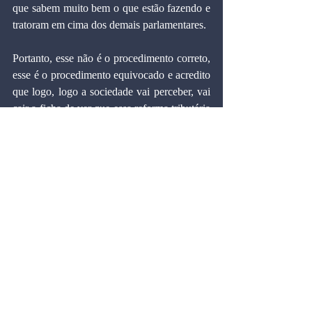
que sabem muito bem o que estão fazendo e 
tratoram em cima dos demais parlamentares.
Portanto, esse não é o procedimento correto, 
esse é o procedimento equivocado e acredito 
que logo, logo a sociedade vai perceber, vai 
cair a ficha de ver que essa reforma tributária 
até foi feita com muito vício, com muito erro, 
com muito equívoco, por falta de debate com 
todos aqueles que são os verdadeiros 
interessados, ou seja, os pagadores de 
impostos.
Estão sendo muito pouco ouvidos.
Blog do Marcos Cintra