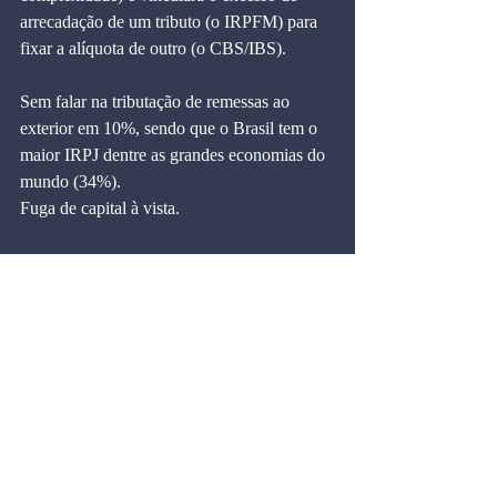
arrecadação de um tributo (o IRPFM) para 
fixar a alíquota de outro (o CBS/IBS).
Sem falar na tributação de remessas ao 
exterior em 10%, sendo que o Brasil tem o 
maior IRPJ dentre as grandes economias do 
mundo (34%).
Fuga de capital à vista.
Enfim, vale tudo para ganhar as eleições, e a 
oposição, que deveria pensar o Brasil a 
médio e longo prazos, se entregou 
alegremente a este festival de demagogia.
Que o Senado cumpra o seu papel e reavalie 
toda essa bagunça que caracteriza as várias 
“reformas” tributárias deste governo.
Blog do Marcos Cintra